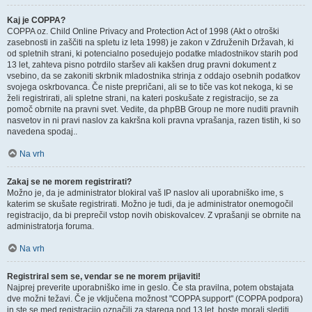
Kaj je COPPA?
COPPA oz. Child Online Privacy and Protection Act of 1998 (Akt o otroški
zasebnosti in zaščiti na spletu iz leta 1998) je zakon v Združenih Državah, ki
od spletnih strani, ki potencialno posedujejo podatke mladostnikov starih pod
13 let, zahteva pisno potrdilo staršev ali kakšen drug pravni dokument z
vsebino, da se zakoniti skrbnik mladostnika strinja z oddajo osebnih podatkov
svojega oskrbovanca. Če niste prepričani, ali se to tiče vas kot nekoga, ki se
želi registrirati, ali spletne strani, na kateri poskušate z registracijo, se za
pomoč obrnite na pravni svet. Vedite, da phpBB Group ne more nuditi pravnih
nasvetov in ni pravi naslov za kakršna koli pravna vprašanja, razen tistih, ki so
navedena spodaj..
Na vrh
Zakaj se ne morem registrirati?
Možno je, da je administrator blokiral vaš IP naslov ali uporabniško ime, s
katerim se skušate registrirati. Možno je tudi, da je administrator onemogočil
registracijo, da bi preprečil vstop novih obiskovalcev. Z vprašanji se obrnite na
administratorja foruma.
Na vrh
Registriral sem se, vendar se ne morem prijaviti!
Najprej preverite uporabniško ime in geslo. Če sta pravilna, potem obstajata
dve možni težavi. Če je vključena možnost "COPPA support" (COPPA podpora)
in ste se med registracijo označili za starega pod 13 let, boste morali slediti