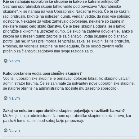
Kje se nahajajo uporabniške skupine in kako se kakšni priključiti?
Seznam uporabniških skupin lahko vidite pod povezavo "Uporabniške
skupine", ki se nahaja na vaši Uporabniški Nadzorni Plošči. Če bi se kakšni
radi pridružili, kliknite na ustrezen gumb, vendar vedite, da niso vse splošno
dostopne. Nekatere za vstop zahtevajo dovoljenje, nekatere so zaprte in
nekatere imajo celo skrito članstvo. Če je torej skupina odprta, se ji lahko
pridružite s klikom na ustrezen gumb. Če skupina zahteva dovoljenje, lahko s
klikom na ustrezen gumb zaprosite za članstvo. Vodja skupine bo članstvo
potrdil (ali ne) in vas prej morda še vprašal, zakaj se skupini želite pridružiti.
Prosimo, da voditelja skupine ne nadlegujete, če se odloči zavrniti vašo
prošnjo za članstvo; zagotovo ima svoje razloge za to.
Na vrh
Kako postanem vodja uporabniške skupine?
Voditelj uporabniške skupine je ponavadi določen takrat, ko skupino ustvari
administrator foruma. Če se zanimate za ustvaritev nove uporabniške skupine,
se najprej obrnite na administratorja (pošljite mu zasebno sporočilo).
Na vrh
Zakaj se nekatere uporabniške skupine pojavljajo v različnih barvah?
Možno je, da je administrator članom uporabniške skupine določil barvo, kar
pa služi temu, da se med seboj lažje prepoznajo.
Na vrh