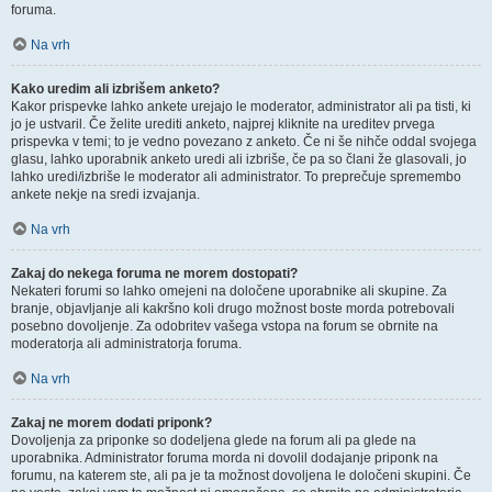
foruma.
Na vrh
Kako uredim ali izbrišem anketo?
Kakor prispevke lahko ankete urejajo le moderator, administrator ali pa tisti, ki
jo je ustvaril. Če želite urediti anketo, najprej kliknite na ureditev prvega
prispevka v temi; to je vedno povezano z anketo. Če ni še nihče oddal svojega
glasu, lahko uporabnik anketo uredi ali izbriše, če pa so člani že glasovali, jo
lahko uredi/izbriše le moderator ali administrator. To preprečuje spremembo
ankete nekje na sredi izvajanja.
Na vrh
Zakaj do nekega foruma ne morem dostopati?
Nekateri forumi so lahko omejeni na določene uporabnike ali skupine. Za
branje, objavljanje ali kakršno koli drugo možnost boste morda potrebovali
posebno dovoljenje. Za odobritev vašega vstopa na forum se obrnite na
moderatorja ali administratorja foruma.
Na vrh
Zakaj ne morem dodati priponk?
Dovoljenja za priponke so dodeljena glede na forum ali pa glede na
uporabnika. Administrator foruma morda ni dovolil dodajanje priponk na
forumu, na katerem ste, ali pa je ta možnost dovoljena le določeni skupini. Če