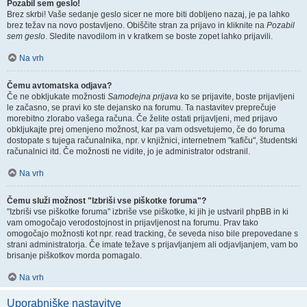
Pozabil sem geslo!
Brez skrbi! Vaše sedanje geslo sicer ne more biti dobljeno nazaj, je pa lahko
brez težav na novo postavljeno. Obiščite stran za prijavo in kliknite na
Pozabil
sem geslo
. Sledite navodilom in v kratkem se boste zopet lahko prijavili.
Na vrh
Čemu avtomatska odjava?
Če ne obkljukate možnosti
Samodejna prijava
ko se prijavite, boste prijavljeni
le začasno, se pravi ko ste dejansko na forumu. Ta nastavitev preprečuje
morebitno zlorabo vašega računa. Če želite ostati prijavljeni, med prijavo
obkljukajte prej omenjeno možnost, kar pa vam odsvetujemo, če do foruma
dostopate s tujega računalnika, npr. v knjižnici, internetnem "kafiču", študentski
računalnici itd. Če možnosti ne vidite, jo je administrator odstranil.
Na vrh
Čemu služi možnost "Izbriši vse piškotke foruma"?
"Izbriši vse piškotke foruma" izbriše vse piškotke, ki jih je ustvaril phpBB in ki
vam omogočajo verodostojnost in prijavljenost na forumu. Prav tako
omogočajo možnosti kot npr. read tracking, če seveda niso bile prepovedane s
strani administratorja. Če imate težave s prijavljanjem ali odjavljanjem, vam bo
brisanje piškotkov morda pomagalo.
Na vrh
Uporabniške nastavitve