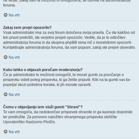
ne veste, zakaj vam ta možnost ni omogočena, se obrnite na administratorja
foruma.
Na vrh
Zakaj sem prejel opozorilo?
Vsak administrator ima za svoj forum določena svoja pravila. Če ste kakšno od
teh pravil prekršili, ste verjetno prejeli opozorilo. Vedite, da je to odločitev
administratorja foruma in da skupina phpBB nima nič z morebitnimi opozorili.
Kontaktirajte administratorja foruma, da vam pojasni, zakaj ste prejeli obvestilo.
Na vrh
Kako lahko o objavah poročam moderatorju?
Če je administrator to možnost omogočil, bi morali gumb za poročanje o
prispevku videti poleg prispevka, ki ga želite prijaviti. Klik na ta gumb vas bo
popeljal skozi potrebne korake, ki jih morate opraviti.
Na vrh
Čemu v objavljanju tem služi gumb "Shrani"?
To vam omogoča, da nedokončan prispevek shranite in ga kasneje dopolnite
ter predložite. Za ponovno naložitev shranjenega prispevka obiščite
Uporabniško Nadzorno Ploščo.
Na vrh