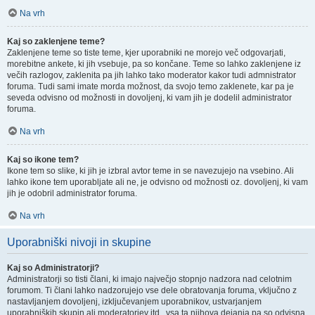
Na vrh
Kaj so zaklenjene teme?
Zaklenjene teme so tiste teme, kjer uporabniki ne morejo več odgovarjati,
morebitne ankete, ki jih vsebuje, pa so končane. Teme so lahko zaklenjene iz
večih razlogov, zaklenita pa jih lahko tako moderator kakor tudi admnistrator
foruma. Tudi sami imate morda možnost, da svojo temo zaklenete, kar pa je
seveda odvisno od možnosti in dovoljenj, ki vam jih je dodelil administrator
foruma.
Na vrh
Kaj so ikone tem?
Ikone tem so slike, ki jih je izbral avtor teme in se navezujejo na vsebino. Ali
lahko ikone tem uporabljate ali ne, je odvisno od možnosti oz. dovoljenj, ki vam
jih je odobril administrator foruma.
Na vrh
Uporabniški nivoji in skupine
Kaj so Administratorji?
Administratorji so tisti člani, ki imajo največjo stopnjo nadzora nad celotnim
forumom. Ti člani lahko nadzorujejo vse dele obratovanja foruma, vključno z
nastavljanjem dovoljenj, izključevanjem uporabnikov, ustvarjanjem
uporabniških skupin ali moderatorjev itd., vsa ta njihova dejanja pa so odvisna