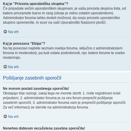
Kaj je "Privzeta uporabniška skupina"?
Če pripadate večim uporabniškim skupinam, je vaša privzeta skupina tista, od
katere privzamete barvo in rang (oboje je vidno ostalim uporabnikom).
Administrator foruma lahko dodeli možnost, da svojo privzeto uporabniško
skupino spremenite, in sicer na vaši Uporabniški Nadzorni plošči.
Na vrh
Kaj je povezava "Ekipa"?
Na tej povezavi najdete seznam osebja foruma, vključno z administratorjem
foruma in moderatorji, pa tudi ostale podrobnosti, npr. katere forume te osebe
moderirajo.
Na vrh
Pošiljanje zasebnih sporočil
Ne morem poslati zasebnega sporočila!
Obstajajo trije razlogi, zakaj tega ne morete storiti: 1. niste registrirani in/ali
prijavljeni, 2. administrator foruma je za ves forum preprečil pošiljanje
zasebnih sporočil, 3. administrator foruma vam je preprečil pošiljanje sporočil.
Za več informacij se obrnite na administratorja foruma.
Na vrh
Nenehno dobivam nezaželena zasebna sporočila!