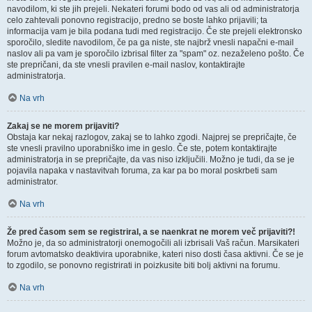
navodilom, ki ste jih prejeli. Nekateri forumi bodo od vas ali od administratorja
celo zahtevali ponovno registracijo, predno se boste lahko prijavili; ta
informacija vam je bila podana tudi med registracijo. Če ste prejeli elektronsko
sporočilo, sledite navodilom, če pa ga niste, ste najbrž vnesli napačni e-mail
naslov ali pa vam je sporočilo izbrisal filter za "spam" oz. nezaželeno pošto. Če
ste prepričani, da ste vnesli pravilen e-mail naslov, kontaktirajte
administratorja.
Na vrh
Zakaj se ne morem prijaviti?
Obstaja kar nekaj razlogov, zakaj se to lahko zgodi. Najprej se prepričajte, če
ste vnesli pravilno uporabniško ime in geslo. Če ste, potem kontaktirajte
administratorja in se prepričajte, da vas niso izključili. Možno je tudi, da se je
pojavila napaka v nastavitvah foruma, za kar pa bo moral poskrbeti sam
administrator.
Na vrh
Že pred časom sem se registriral, a se naenkrat ne morem več prijaviti?!
Možno je, da so administratorji onemogočili ali izbrisali Vaš račun. Marsikateri
forum avtomatsko deaktivira uporabnike, kateri niso dosti časa aktivni. Če se je
to zgodilo, se ponovno registrirati in poizkusite biti bolj aktivni na forumu.
Na vrh