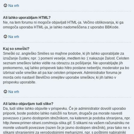
Na vrh
Ali lahko uporabljam HTML?
Ne, na tem forumu ni mogoče objavljati HTML-ja. Večino oblikovanja, ki ga
omogoča uporaba HTML-ja, je lahko nadomeščena z uporabo BBKode.
Na vrh
Kaj so smeški?
Smeški oz. angleško Smilies so majhne podobe, ki jih lahko uporabljate za
izražanje čustev, npr. :) pomeni veselje, medtem ko :( nakazuje žalost. Celoten
seznam smeškov lahko vidite na obrazcu za pošiljanje. Ne uporabljajte jih
prekomerno, saj lahko prispevek tako hitro postane neberljiv, moderator pa bo
izbrisal vaše smeške ali pa kar celoten prispevek. Administrator foruma je
morda celo nastavil številčno omejitev uporabe smeškov, ki jih lahko v
prispevku uporabite.
Na vrh
Ali lahko objavljam tudi slike?
Da, tudi slike lahko objavite v prispevku. Če je administrator dovolil uporabo
priponk, boste podobo lahko naložili na forum, drugače pa morate navesti
povezavo z javno dostopnim strežnikom, na katerem je podoba shranjena, npr.
http://www.primer-strani.com/moja-slika.gif. S slikami na vašem računalniku ne
morete ustvariti povezave (razen če je javno dostopen strežnik), prav tako ne s
slikami shranjenimi za verodostojnimi mehanizmi, npr. s poštnimi nabiralniki