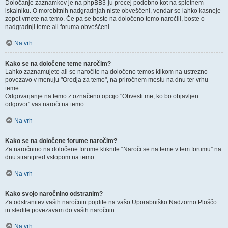
Določanje zaznamkov je na phpBB3-ju precej podobno kot na spletnem
iskalniku. O morebitnih nadgradnjah niste obveščeni, vendar se lahko kasneje
zopet vrnete na temo. Če pa se boste na določeno temo naročili, boste o
nadgradnji teme ali foruma obveščeni.
Na vrh
Kako se na določene teme naročim?
Lahko zaznamujete ali se naročite na določeno temos klikom na ustrezno
povezavo v menuju "Orodja za temo", na priročnem mestu na dnu ter vrhu
teme.
Odgovarjanje na temo z označeno opcijo "Obvesti me, ko bo objavljen
odgovor" vas naroči na temo.
Na vrh
Kako se na določene forume naročim?
Za naročnino na določene forume kliknite “Naroči se na teme v tem forumu” na
dnu stranipred vstopom na temo.
Na vrh
Kako svojo naročnino odstranim?
Za odstranitev vaših naročnin pojdite na vašo Uporabniško Nadzorno Ploščo
in sledite povezavam do vaših naročnin.
Na vrh