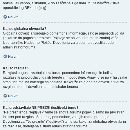
hotmail ali yahoo, s stranmi, ki so zaščitene z geslom itd. Za naložitev slike
uporabite tag BBKode [img].
Na vrh
Kaj so globalna obvestila?
Globalna obvestila vsebujejo pomembne informacije, zato je priporočljivo, da
jih kar se da pogosto prebirate. Pojavijo se na vrhu foruma in znotraj vaše
Uporabniške Nadzorne Plošče. Dovoljenja za globalna obvestila dodeli
administrator foruma.
Na vrh
Kaj so razglasi?
Razglasi pogosto vsebujejo za forum pomembne informacije in tudi za
razglase je priporočljivo, da jih berete čim pogosteje. Pojavijo se na vrhu vsake
strani foruma, na katerega so poslana. Kakor že za globalna obvestila tudi za
razglase dodeli dovoljenja administrator foruma.
Na vrh
Kaj predstavljajo NE PREZRI (lepljivek) teme?
"Ne prezrite" oz. "lepljivek" teme se znotraj foruma pojavijo samo na prvi strani
in sicer pod razglasi. So precej pomembne, zato jih redno prebirajte.
Dovoljenja za "Ne prezrite" ("lepljivek") teme so, kakor za globalna obvestila in
za razglase, dodeljena s strani administratorja foruma.