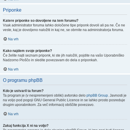
Priponke
Katere priponke so dovoljene na tem forumu?
Vsak administrator foruma lahko določene tipe priponk dovoli ali pa ne. Če ne
veste, kaj je dovoljeno naložiti in kaj ne, se obrnite na administratorja foruma.
Na vrh
Kako najdem svoje priponke?
Če želite najti seznam priponk, ki ste jih naložili, pojdite na vašo Uporabniško
Nadzorno Ploščo in sledite povezavam do dela o priponkah.
Na vrh
O programu phpBB
Kdo je ustvaril ta forum?
Ta program je (v nespremenjeni obliki) avtorsko delo
phpBB Group
. Javnosti je
na voljo pod pogoji GNU General Public Licence in se lahko prosto posreduje
drugim uporabnikom. Za več informacij obiščite povezavo.
Na vrh
Zakaj funkcija X ni na voljo?