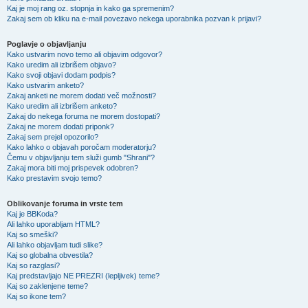
Kaj je moj rang oz. stopnja in kako ga spremenim?
Zakaj sem ob kliku na e-mail povezavo nekega uporabnika pozvan k prijavi?
Poglavje o objavljanju
Kako ustvarim novo temo ali objavim odgovor?
Kako uredim ali izbrišem objavo?
Kako svoji objavi dodam podpis?
Kako ustvarim anketo?
Zakaj anketi ne morem dodati več možnosti?
Kako uredim ali izbrišem anketo?
Zakaj do nekega foruma ne morem dostopati?
Zakaj ne morem dodati priponk?
Zakaj sem prejel opozorilo?
Kako lahko o objavah poročam moderatorju?
Čemu v objavljanju tem služi gumb "Shrani"?
Zakaj mora biti moj prispevek odobren?
Kako prestavim svojo temo?
Oblikovanje foruma in vrste tem
Kaj je BBKoda?
Ali lahko uporabljam HTML?
Kaj so smeški?
Ali lahko objavljam tudi slike?
Kaj so globalna obvestila?
Kaj so razglasi?
Kaj predstavljajo NE PREZRI (lepljivek) teme?
Kaj so zaklenjene teme?
Kaj so ikone tem?