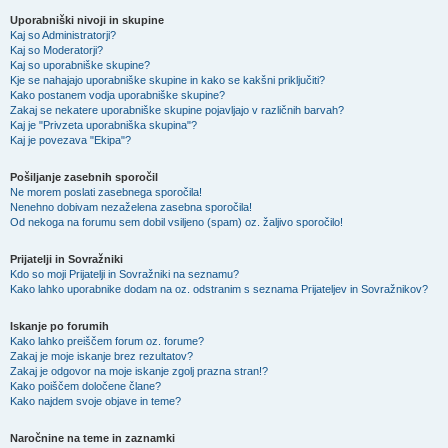
Uporabniški nivoji in skupine
Kaj so Administratorji?
Kaj so Moderatorji?
Kaj so uporabniške skupine?
Kje se nahajajo uporabniške skupine in kako se kakšni priključiti?
Kako postanem vodja uporabniške skupine?
Zakaj se nekatere uporabniške skupine pojavljajo v različnih barvah?
Kaj je "Privzeta uporabniška skupina"?
Kaj je povezava "Ekipa"?
Pošiljanje zasebnih sporočil
Ne morem poslati zasebnega sporočila!
Nenehno dobivam nezaželena zasebna sporočila!
Od nekoga na forumu sem dobil vsiljeno (spam) oz. žaljivo sporočilo!
Prijatelji in Sovražniki
Kdo so moji Prijatelji in Sovražniki na seznamu?
Kako lahko uporabnike dodam na oz. odstranim s seznama Prijateljev in Sovražnikov?
Iskanje po forumih
Kako lahko preiščem forum oz. forume?
Zakaj je moje iskanje brez rezultatov?
Zakaj je odgovor na moje iskanje zgolj prazna stran!?
Kako poiščem določene člane?
Kako najdem svoje objave in teme?
Naročnine na teme in zaznamki