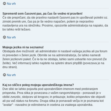
Na vrh
Spremenil sem časovni pas, pa čas še vedno ni pravilen!
Če ste prepričani, da ste pravilno nastavili časovni pas in upoštevali poletni oz.
zimski premik ure, čas pa je še vedno napačen, potem je nepravilno
nastavljena ura na strežniku. Prosimo, opozorite administratorja na napako, da
bo lahko rešil težavo.
Na vrh
Mojega jezika ni na seznamu!
Obstajata dve možnosti: ali administrator ni nastavil vašega jezika ali pa forum
ni preveden v želen jezik. Obrnite se na administratorja, če lahko namesti
želen jezikovni paket. Če le-ta ne obstaja, lahko sami ustvarite nov prevod (če
želite). Več informacij lahko najdete na spletni strani phpBB (povezava je na
dnu strani).
Na vrh
Kaj so sličice poleg mojega uporabniškega imena?
Dve sliki se lahko pojavita pod uporabniškim imenom med prebiranjem
prispevka. Prva slika je povezana z vašim rangom/stopnjo - ponavadi je v
obliki zvezdic, stolpcev ali krogcev, in prikazuje, koliko prispevkov ste objavili
ali pa vaš status na forumu. Druga slika je ponavadi večja in je poznana kot
"avatar" - navadno je edinstvena in osebna za vsakega uporabnika.