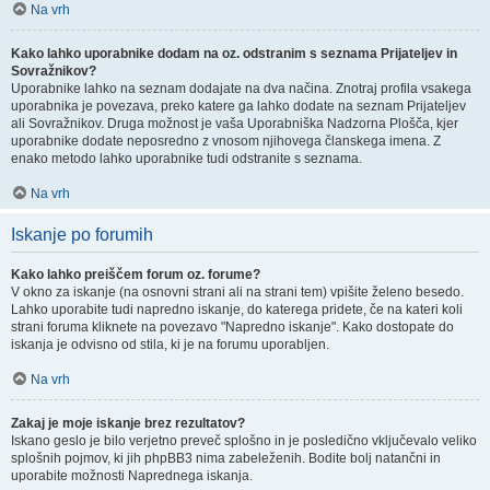
Na vrh
Kako lahko uporabnike dodam na oz. odstranim s seznama Prijateljev in
Sovražnikov?
Uporabnike lahko na seznam dodajate na dva načina. Znotraj profila vsakega
uporabnika je povezava, preko katere ga lahko dodate na seznam Prijateljev
ali Sovražnikov. Druga možnost je vaša Uporabniška Nadzorna Plošča, kjer
uporabnike dodate neposredno z vnosom njihovega članskega imena. Z
enako metodo lahko uporabnike tudi odstranite s seznama.
Na vrh
Iskanje po forumih
Kako lahko preiščem forum oz. forume?
V okno za iskanje (na osnovni strani ali na strani tem) vpišite želeno besedo.
Lahko uporabite tudi napredno iskanje, do katerega pridete, če na kateri koli
strani foruma kliknete na povezavo "Napredno iskanje". Kako dostopate do
iskanja je odvisno od stila, ki je na forumu uporabljen.
Na vrh
Zakaj je moje iskanje brez rezultatov?
Iskano geslo je bilo verjetno preveč splošno in je posledično vključevalo veliko
splošnih pojmov, ki jih phpBB3 nima zabeleženih. Bodite bolj natančni in
uporabite možnosti Naprednega iskanja.