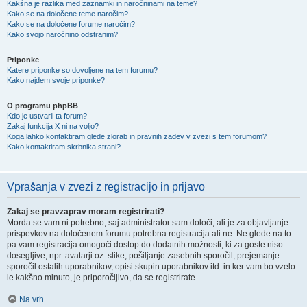
Kakšna je razlika med zaznamki in naročninami na teme?
Kako se na določene teme naročim?
Kako se na določene forume naročim?
Kako svojo naročnino odstranim?
Priponke
Katere priponke so dovoljene na tem forumu?
Kako najdem svoje priponke?
O programu phpBB
Kdo je ustvaril ta forum?
Zakaj funkcija X ni na voljo?
Koga lahko kontaktiram glede zlorab in pravnih zadev v zvezi s tem forumom?
Kako kontaktiram skrbnika strani?
Vprašanja v zvezi z registracijo in prijavo
Zakaj se pravzaprav moram registrirati?
Morda se vam ni potrebno, saj administrator sam določi, ali je za objavljanje
prispevkov na določenem forumu potrebna registracija ali ne. Ne glede na to
pa vam registracija omogoči dostop do dodatnih možnosti, ki za goste niso
dosegljive, npr. avatarji oz. slike, pošiljanje zasebnih sporočil, prejemanje
sporočil ostalih uporabnikov, opisi skupin uporabnikov itd. in ker vam bo vzelo
le kakšno minuto, je priporočljivo, da se registrirate.
Na vrh