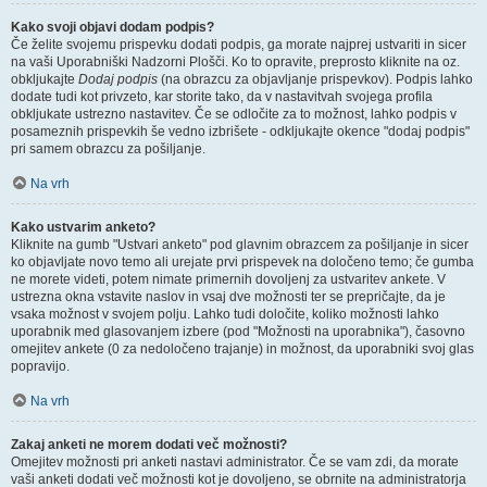
Kako svoji objavi dodam podpis?
Če želite svojemu prispevku dodati podpis, ga morate najprej ustvariti in sicer
na vaši Uporabniški Nadzorni Plošči. Ko to opravite, preprosto kliknite na oz.
obkljukajte
Dodaj podpis
(na obrazcu za objavljanje prispevkov). Podpis lahko
dodate tudi kot privzeto, kar storite tako, da v nastavitvah svojega profila
obkljukate ustrezno nastavitev. Če se odločite za to možnost, lahko podpis v
posameznih prispevkih še vedno izbrišete - odkljukajte okence "dodaj podpis"
pri samem obrazcu za pošiljanje.
Na vrh
Kako ustvarim anketo?
Kliknite na gumb "Ustvari anketo" pod glavnim obrazcem za pošiljanje in sicer
ko objavljate novo temo ali urejate prvi prispevek na določeno temo; če gumba
ne morete videti, potem nimate primernih dovoljenj za ustvaritev ankete. V
ustrezna okna vstavite naslov in vsaj dve možnosti ter se prepričajte, da je
vsaka možnost v svojem polju. Lahko tudi določite, koliko možnosti lahko
uporabnik med glasovanjem izbere (pod "Možnosti na uporabnika"), časovno
omejitev ankete (0 za nedoločeno trajanje) in možnost, da uporabniki svoj glas
popravijo.
Na vrh
Zakaj anketi ne morem dodati več možnosti?
Omejitev možnosti pri anketi nastavi administrator. Če se vam zdi, da morate
vaši anketi dodati več možnosti kot je dovoljeno, se obrnite na administratorja