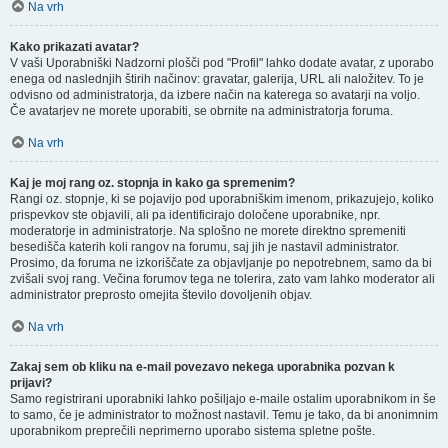
Na vrh
Kako prikazati avatar?
V vaši Uporabniški Nadzorni plošči pod "Profil" lahko dodate avatar, z uporabo
enega od naslednjih štirih načinov: gravatar, galerija, URL ali naložitev. To je
odvisno od administratorja, da izbere način na katerega so avatarji na voljo.
Če avatarjev ne morete uporabiti, se obrnite na administratorja foruma.
Na vrh
Kaj je moj rang oz. stopnja in kako ga spremenim?
Rangi oz. stopnje, ki se pojavijo pod uporabniškim imenom, prikazujejo, koliko
prispevkov ste objavili, ali pa identificirajo določene uporabnike, npr.
moderatorje in administratorje. Na splošno ne morete direktno spremeniti
besedišča katerih koli rangov na forumu, saj jih je nastavil administrator.
Prosimo, da foruma ne izkoriščate za objavljanje po nepotrebnem, samo da bi
zvišali svoj rang. Večina forumov tega ne tolerira, zato vam lahko moderator ali
administrator preprosto omejita število dovoljenih objav.
Na vrh
Zakaj sem ob kliku na e-mail povezavo nekega uporabnika pozvan k
prijavi?
Samo registrirani uporabniki lahko pošiljajo e-maile ostalim uporabnikom in še
to samo, če je administrator to možnost nastavil. Temu je tako, da bi anonimnim
uporabnikom preprečili neprimerno uporabo sistema spletne pošte.