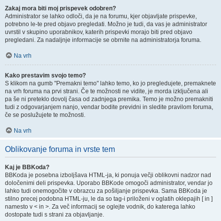
Zakaj mora biti moj prispevek odobren?
Administrator se lahko odloči, da je na forumu, kjer objavljate prispevke,
potrebno le-te pred objavo pregledati. Možno je tudi, da vas je administrator
uvrstil v skupino uporabnikov, katerih prispevki morajo biti pred objavo
pregledani. Za nadaljnje informacije se obrnite na administratorja foruma.
Na vrh
Kako prestavim svojo temo?
S klikom na gumb "Premakni temo" lahko temo, ko jo pregledujete, premaknete
na vrh foruma na prvi strani. Če te možnosti ne vidite, je morda izključena ali
pa še ni preteklo dovolj časa od zadnjega premika. Temo je možno premakniti
tudi z odgovarjanjem nanjo, vendar bodite previdni in sledite pravilom foruma,
če se poslužujete te možnosti.
Na vrh
Oblikovanje foruma in vrste tem
Kaj je BBKoda?
BBKoda je posebna izboljšava HTML-ja, ki ponuja večji oblikovni nadzor nad
določenimi deli prispevka. Uporabo BBKode omogoči administrator, vendar jo
lahko tudi onemogočite v obrazcu za pošiljanje prispevka. Sama BBKoda je
stilno precej podobna HTML-ju, le da so tag-i priloženi v oglatih oklepajih [ in ]
namesto v < in >. Za več informacij se oglejte vodnik, do katerega lahko
dostopate tudi s strani za objavljanje.