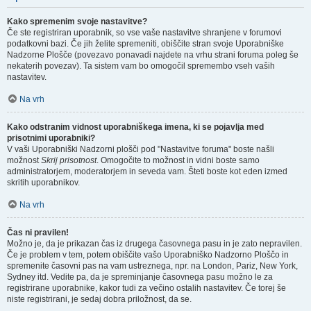
Kako spremenim svoje nastavitve?
Če ste registriran uporabnik, so vse vaše nastavitve shranjene v forumovi
podatkovni bazi. Če jih želite spremeniti, obiščite stran svoje Uporabniške
Nadzorne Plošče (povezavo ponavadi najdete na vrhu strani foruma poleg še
nekaterih povezav). Ta sistem vam bo omogočil spremembo vseh vaših
nastavitev.
Na vrh
Kako odstranim vidnost uporabniškega imena, ki se pojavlja med
prisotnimi uporabniki?
V vaši Uporabniški Nadzorni plošči pod "Nastavitve foruma" boste našli
možnost
Skrij prisotnost
. Omogočite to možnost in vidni boste samo
administratorjem, moderatorjem in seveda vam. Šteti boste kot eden izmed
skritih uporabnikov.
Na vrh
Čas ni pravilen!
Možno je, da je prikazan čas iz drugega časovnega pasu in je zato nepravilen.
Če je problem v tem, potem obiščite vašo Uporabniško Nadzorno Ploščo in
spremenite časovni pas na vam ustreznega, npr. na London, Pariz, New York,
Sydney itd. Vedite pa, da je spreminjanje časovnega pasu možno le za
registrirane uporabnike, kakor tudi za večino ostalih nastavitev. Če torej še
niste registrirani, je sedaj dobra priložnost, da se.