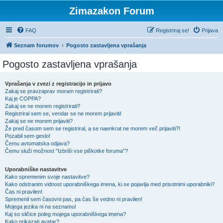
Zimazakon Forum
FAQ
Registriraj se!
Prijava
Seznam forumov
Pogosto zastavljena vprašanja
Pogosto zastavljena vprašanja
Vprašanja v zvezi z registracijo in prijavo
Zakaj se pravzaprav moram registrirati?
Kaj je COPPA?
Zakaj se ne morem registrirati?
Registriral sem se, vendar se ne morem prijaviti!
Zakaj se ne morem prijaviti?
Že pred časom sem se registriral, a se naenkrat ne morem več prijaviti?!
Pozabil sem geslo!
Čemu avtomatska odjava?
Čemu služi možnost "Izbriši vse piškotke foruma"?
Uporabniške nastavitve
Kako spremenim svoje nastavitve?
Kako odstranim vidnost uporabniškega imena, ki se pojavlja med prisotnimi uporabniki?
Čas ni pravilen!
Spremenil sem časovni pas, pa čas še vedno ni pravilen!
Mojega jezika ni na seznamu!
Kaj so sličice poleg mojega uporabniškega imena?
Kako prikazati avatar?