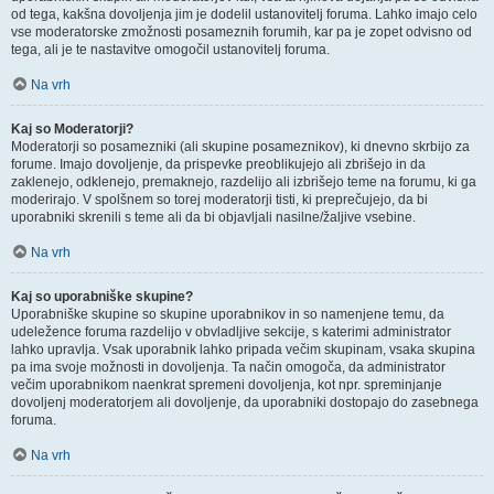
od tega, kakšna dovoljenja jim je dodelil ustanovitelj foruma. Lahko imajo celo
vse moderatorske zmožnosti posameznih forumih, kar pa je zopet odvisno od
tega, ali je te nastavitve omogočil ustanovitelj foruma.
Na vrh
Kaj so Moderatorji?
Moderatorji so posamezniki (ali skupine posameznikov), ki dnevno skrbijo za
forume. Imajo dovoljenje, da prispevke preoblikujejo ali zbrišejo in da
zaklenejo, odklenejo, premaknejo, razdelijo ali izbrišejo teme na forumu, ki ga
moderirajo. V spolšnem so torej moderatorji tisti, ki preprečujejo, da bi
uporabniki skrenili s teme ali da bi objavljali nasilne/žaljive vsebine.
Na vrh
Kaj so uporabniške skupine?
Uporabniške skupine so skupine uporabnikov in so namenjene temu, da
udeležence foruma razdelijo v obvladljive sekcije, s katerimi administrator
lahko upravlja. Vsak uporabnik lahko pripada večim skupinam, vsaka skupina
pa ima svoje možnosti in dovoljenja. Ta način omogoča, da administrator
večim uporabnikom naenkrat spremeni dovoljenja, kot npr. spreminjanje
dovoljenj moderatorjem ali dovoljenje, da uporabniki dostopajo do zasebnega
foruma.
Na vrh