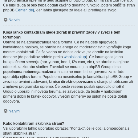
Ta programska oprema je delo skupine phpBB Group, ki ima zanj tudi licenco.
Če mislite, da bi bilo treba dodati kakšno dodatno funkcijo, potem obiščite stran
phpBB
Center idej
, kjer lahko glasujete za ideje ali predlagate svojo.
Na vrh
Koga lahko kontaktiram glede zlorab in pravnih zadev v zvezi s tem
forumom?
Obrnite se na administratorja tega foruma. Če ne najdete njegovega
kontaktnega naslova, se obrnite na enega od moderatorjev in vprašajte koga
morate kontaktirati. Če še vedno ne dobite odziva, se obrnite na lastnika
domene (do podatkov pridete preko
whois lookup
). Če forum gostuje na
brezplačnem serverju (npr. yahoo, free.fr, f2s.com, etc.), se obrnite na njihov
oddelek za zlorabo storitev. Zavedati se morate, da phpBB Group nima
popolnoma nobenega nadzora
in zato ne more biti odgovorna za to, kdo
uporablja njihov forum. Popolnoma nesmiselno je kontaktirati phpBB Group v
zvezi s pravnimi zadevami, ki
niso direktno povezane
s stranjo phpbb.com ali
z njihovo programsko opremo. Če boste vseeno poslali sporočilo phpBB
Group o uporabi njihovega foruma, se zavedajte, da boste v najboljšem
primeru dobili le kratek odgovor, v večini primerov pa sploh ne boste dobili
odgovora.
Na vrh
Kako kontaktiram skrbnika strani?
Vsi uporabniki lahko uporabijo obrazec “Kontakt”, če je opcija omogočena s
strani skrbnika strani.