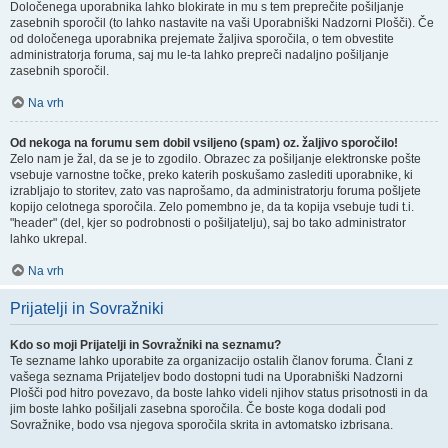
Določenega uporabnika lahko blokirate in mu s tem preprečite pošiljanje
zasebnih sporočil (to lahko nastavite na vaši Uporabniški Nadzorni Plošči). Če
od določenega uporabnika prejemate žaljiva sporočila, o tem obvestite
administratorja foruma, saj mu le-ta lahko prepreči nadaljno pošiljanje
zasebnih sporočil.
Na vrh
Od nekoga na forumu sem dobil vsiljeno (spam) oz. žaljivo sporočilo!
Zelo nam je žal, da se je to zgodilo. Obrazec za pošiljanje elektronske pošte
vsebuje varnostne točke, preko katerih poskušamo zaslediti uporabnike, ki
izrabljajo to storitev, zato vas naprošamo, da administratorju foruma pošljete
kopijo celotnega sporočila. Zelo pomembno je, da ta kopija vsebuje tudi t.i.
"header" (del, kjer so podrobnosti o pošiljatelju), saj bo tako administrator
lahko ukrepal.
Na vrh
Prijatelji in Sovražniki
Kdo so moji Prijatelji in Sovražniki na seznamu?
Te sezname lahko uporabite za organizacijo ostalih članov foruma. Člani z
vašega seznama Prijateljev bodo dostopni tudi na Uporabniški Nadzorni
Plošči pod hitro povezavo, da boste lahko videli njihov status prisotnosti in da
jim boste lahko pošiljali zasebna sporočila. Če boste koga dodali pod
Sovražnike, bodo vsa njegova sporočila skrita in avtomatsko izbrisana.