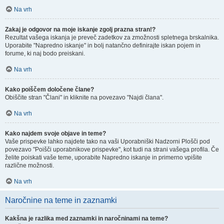
Na vrh
Zakaj je odgovor na moje iskanje zgolj prazna stran!?
Rezultat vašega iskanja je preveč zadetkov za zmožnosti spletnega brskalnika.
Uporabite "Napredno iskanje" in bolj natančno definirajte iskan pojem in
forume, ki naj bodo preiskani.
Na vrh
Kako poiščem določene člane?
Obiščite stran "Člani" in kliknite na povezavo "Najdi člana".
Na vrh
Kako najdem svoje objave in teme?
Vaše prispevke lahko najdete tako na vaši Uporabniški Nadzorni Plošči pod
povezavo "Poišči uporabnikove prispevke", kot tudi na strani vašega profila. Če
želite poiskati vaše teme, uporabite Napredno iskanje in primerno vpišite
različne možnosti.
Na vrh
Naročnine na teme in zaznamki
Kakšna je razlika med zaznamki in naročninami na teme?