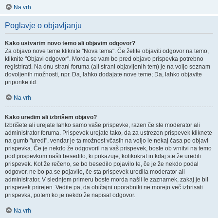
Na vrh
Poglavje o objavljanju
Kako ustvarim novo temo ali objavim odgovor?
Za objavo nove teme kliknite "Nova tema". Če želite objaviti odgovor na temo,
kliknite "Objavi odgovor". Morda se vam bo pred objavo prispevka potrebno
registrirati. Na dnu strani foruma (ali strani objavljenih tem) je na voljo seznam
dovoljenih možnosti, npr. Da, lahko dodajate nove teme; Da, lahko objavite
priponke itd.
Na vrh
Kako uredim ali izbrišem objavo?
Izbrišete ali urejate lahko samo vaše prispevke, razen če ste moderator ali
administrator foruma. Prispevek urejate tako, da za ustrezen prispevek kliknete
na gumb "uredi", vendar je ta možnost včasih na voljo le nekaj časa po objavi
prispevka. Če je nekdo že odgovoril na vaš prispevek, boste ob vrnitvi na temo
pod prispevkom našli besedilo, ki prikazuje, kolikokrat in kdaj ste že uredili
prispevek. Kot že rečeno, se bo besedilo pojavilo le, če je že nekdo podal
odgovor, ne bo pa se pojavilo, če sta prispevek uredila moderator ali
administrator. V slednjem primeru boste morda našli le zaznamek, zakaj je bil
prispevek prirejen. Vedite pa, da običajni uporabniki ne morejo več izbrisati
prispevka, potem ko je nekdo že napisal odgovor.
Na vrh