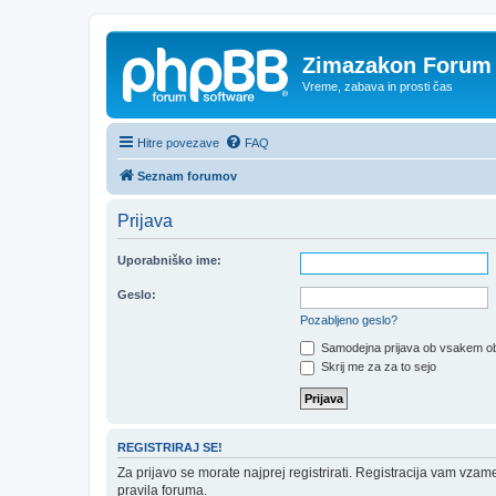
Zimazakon Forum
Vreme, zabava in prosti čas
Hitre povezave
FAQ
Seznam forumov
Prijava
Uporabniško ime:
Geslo:
Pozabljeno geslo?
Samodejna prijava ob vsakem ob
Skrij me za za to sejo
REGISTRIRAJ SE!
Za prijavo se morate najprej registrirati. Registracija vam vzam
pravila foruma.