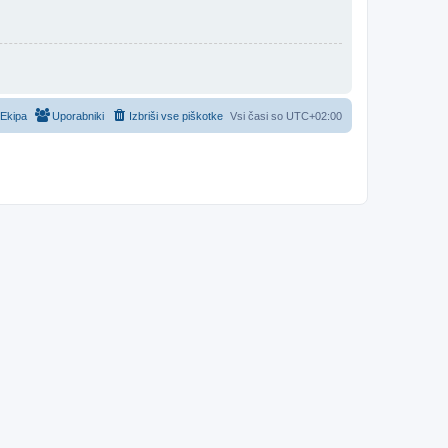
Ekipa
Uporabniki
Izbriši vse piškotke
Vsi časi so
UTC+02:00