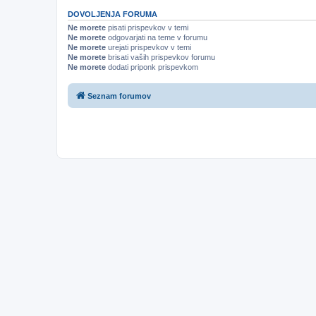
DOVOLJENJA FORUMA
Ne morete
pisati prispevkov v temi
Ne morete
odgovarjati na teme v forumu
Ne morete
urejati prispevkov v temi
Ne morete
brisati vaših prispevkov forumu
Ne morete
dodati priponk prispevkom
Seznam forumov