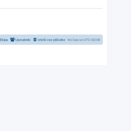
Ekipa
Uporabniki
Izbriši vse piškotke
Vsi časi so
UTC+02:00