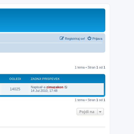
Registriraj se!
Prijava
1 tema • Stran
1
od
1
OGLEDI
ZADNJI PRISPEVEK
Napisal/-a
zimazakon
14025
14 Jul 2010, 17:48
1 tema • Stran
1
od
1
Pojdi na