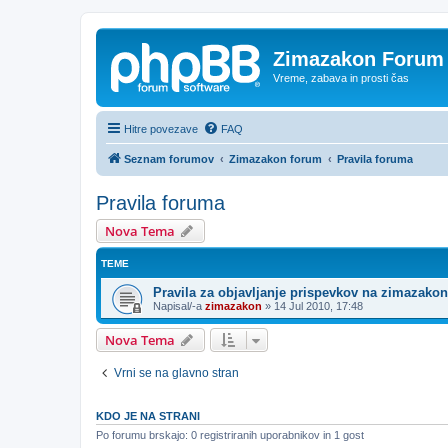
Zimazakon Forum
Vreme, zabava in prosti čas
Hitre povezave
FAQ
Seznam forumov
Zimazakon forum
Pravila foruma
Pravila foruma
Nova Tema
TEME
Pravila za objavljanje prispevkov na zimazakon
Napisal/-a
zimazakon
»
14 Jul 2010, 17:48
Nova Tema
Vrni se na glavno stran
KDO JE NA STRANI
Po forumu brskajo: 0 registriranih uporabnikov in 1 gost