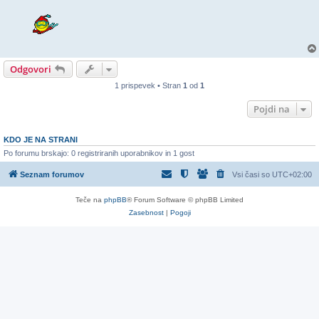
Odgovori
1 prispevek • Stran
1
od
1
Pojdi na
KDO JE NA STRANI
Po forumu brskajo: 0 registriranih uporabnikov in 1 gost
Seznam forumov
Vsi časi so
UTC+02:00
Teče na
phpBB
® Forum Software © phpBB Limited
Zasebnost
|
Pogoji