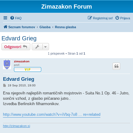
Zimazakon Forum
FAQ
Registriraj se!
Prijava
Seznam forumov
Glasba
Resna glasba
Edvard Grieg
Odgovori
1 prispevek • Stran
1
od
1
zimazakon
prof.
Edvard Grieg
O
19 Sep 2010, 19:00
d
g
Ena njegovih najlepših romantičnih mojstrovin - Suita No.1 Op. 46 - Jutro,
o
sončni vzhod, z glasbo pričarano jutro..
v
o
Izvedba Berlinskih filharmonikov.
r
http://www.youtube.com/watch?v=iVbq-7o8 ... re=related
http://zimazakon.si