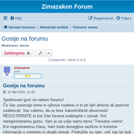
Zimazakon Forum
FAQ
Registriraj se!
Prijava
Seznam forumov
Vremenski kotiček
Trenutno vreme
Gostje na forumu
Moderator:
blazek
Zaklenjeno
1 prispevek • Stran
1
od
1
zimazakon
prof.
Gostje na forumu
O
22 Mar 2011, 21:25
d
g
Spoštovani gost na našem forumu!
o
Če Vas zanimajo teme in njihove vsebine in bi pri njih aktivno ali pasivno
v
o
sodelovali, Vas vabimo, da se brez kakeršnihkoli obveznosti
r
REGISTRIRATE in kot član foruma sodelujete v temah. Kot
neregistriranemu gostu, Vam je na voljo samo tema "Trenutno vreme".
Kot registriranemu članu, Vam bodo dosegljive različne in koristne
informacije o vremenu in drugih temah. Pridružite se nam, več nas bo bolj