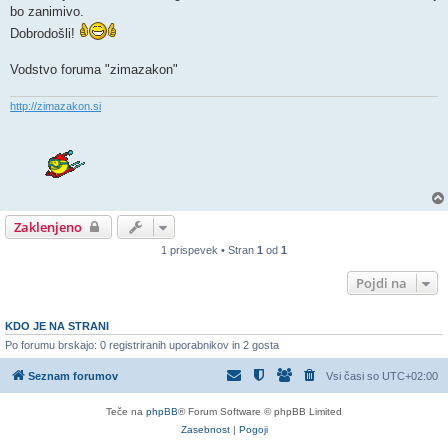
bo zanimivo.
Dobrodošli!
Vodstvo foruma "zimazakon"
http://zimazakon.si
Zaklenjeno
1 prispevek • Stran
1
od
1
Pojdi na
KDO JE NA STRANI
Po forumu brskajo: 0 registriranih uporabnikov in 2 gosta
Seznam forumov
Vsi časi so
UTC+02:00
Teče na
phpBB
® Forum Software © phpBB Limited
Zasebnost
|
Pogoji