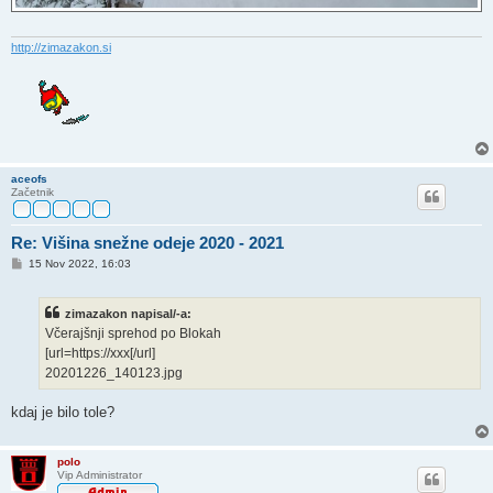
http://zimazakon.si
aceofs
Začetnik
Re: Višina snežne odeje 2020 - 2021
O
15 Nov 2022, 16:03
d
g
o
zimazakon napisal/-a:
v
o
Včerajšnji sprehod po Blokah
r
[url=https://xxx[/url]
20201226_140123.jpg
kdaj je bilo tole?
polo
Vip Administrator