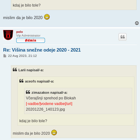
kdaj je bilo tole?
mislim da je bilo 2020
polo
Vip Administrator
Re: Višina snežne odeje 2020 - 2021
O
22 Avg 2023, 21:12
d
g
o
Larii napisal/-a:
v
o
r
aceofs napisal/-a:
zimazakon napisal/-a:
Včerajšnji sprehod po Blokah
[-vadbe/]vodene vadbe[/url]
20201226_140123.jpg
kdaj je bilo tole?
mislim da je bilo 2020