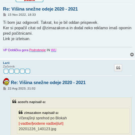
Re: Višina snežne odeje 2020 - 2021
O
15 Nov 2022, 18:33
d
g
Ti bom jaz odgovoril. Takrat, ko je bil oddan prispevek.
o
Ker si popačil citat od @zimazakon-a in dodal neko reklamo imaš opomin
v
o
pred počitnicami.
r
Link je izbrisan.
VP Doblička gora
Podrobneje
IN
WU
Larii
Začetnik
Re: Višina snežne odeje 2020 - 2021
O
22 Avg 2023, 21:02
d
g
o
aceofs napisal/-a:
v
o
r
zimazakon napisal/-a:
Včerajšnji sprehod po Blokah
[-vadbe/]vodene vadbe[/url]
20201226_140123.jpg