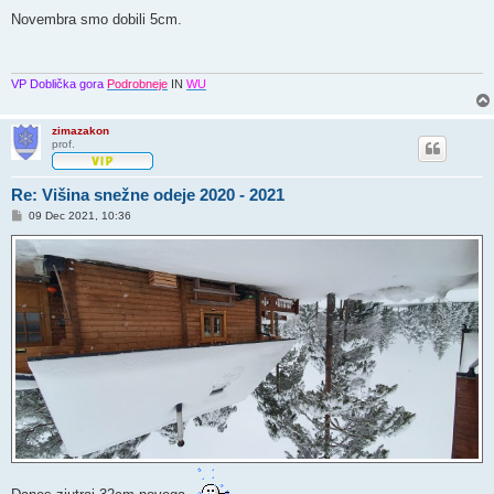
d
g
Novembra smo dobili 5cm.
o
v
o
r
VP Doblička gora
Podrobneje
IN
WU
zimazakon
prof.
Re: Višina snežne odeje 2020 - 2021
O
09 Dec 2021, 10:36
d
g
o
v
o
r