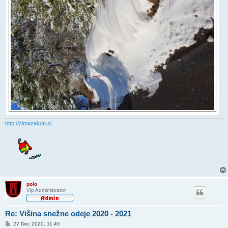
http://zimazakon.si
polo
Vip Administrator
Re: Višina snežne odeje 2020 - 2021
O
27 Dec 2020, 11:45