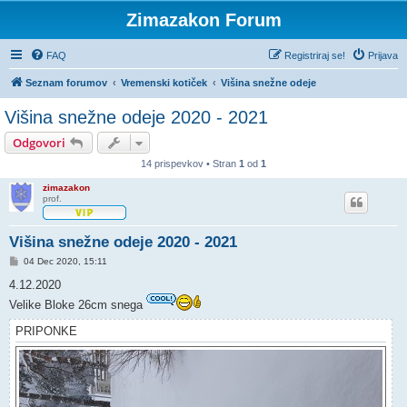
Zimazakon Forum
FAQ
Registriraj se!
Prijava
Seznam forumov
Vremenski kotiček
Višina snežne odeje
Višina snežne odeje 2020 - 2021
Odgovori
14 prispevkov • Stran
1
od
1
zimazakon
prof.
Višina snežne odeje 2020 - 2021
O
04 Dec 2020, 15:11
d
g
4.12.2020
o
Velike Bloke 26cm snega
v
o
r
PRIPONKE