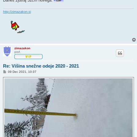
Danes zjutraj 32cm novega.
http://zimazakon.si
zimazakon
prof.
Re: Višina snežne odeje 2020 - 2021
O
09 Dec 2021, 10:37
d
g
o
v
o
r