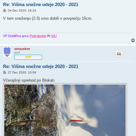
Re: Višina snežne odeje 2020 - 2021
O
04 Dec 2020, 16:19
d
g
V tem sneženju (2-3) smo dobili v povprečju 15cm.
o
v
o
r
VP Doblička gora
Podrobneje
IN
WU
zimazakon
prof.
Re: Višina snežne odeje 2020 - 2021
O
27 Dec 2020, 10:06
d
g
Včerajšnji sprehod po Blokah
o
v
o
r