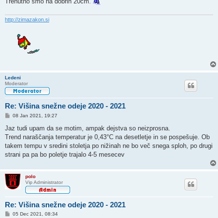
Trenutno smo na dobrih 20cm.
r
http://zimazakon.si
Ledeni
Moderator
Re: Višina snežne odeje 2020 - 2021
O
08 Jan 2021, 19:27
d
g
Jaz tudi upam da se motim, ampak dejstva so neizprosna.
o
Trend naraščanja temperatur je 0,43°C na desetletje in se pospešuje. Ob
v
o
takem tempu v sredini stoletja po nižinah ne bo več snega sploh, po drugi
r
strani pa pa bo poletje trajalo 4-5 mesecev
polo
Vip Administrator
Re: Višina snežne odeje 2020 - 2021
O
05 Dec 2021, 08:34