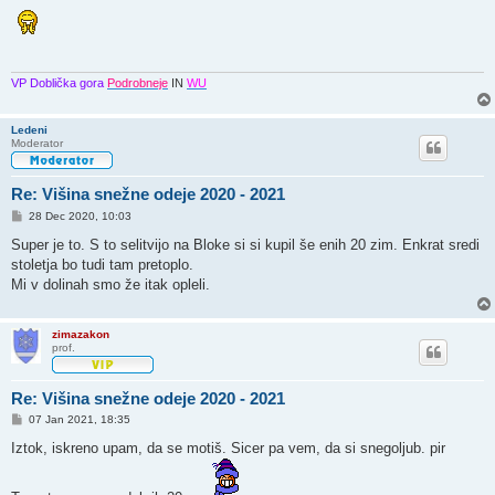
d
g
o
v
o
r
VP Doblička gora
Podrobneje
IN
WU
Ledeni
Moderator
Re: Višina snežne odeje 2020 - 2021
O
28 Dec 2020, 10:03
d
g
Super je to. S to selitvijo na Bloke si si kupil še enih 20 zim. Enkrat sredi
o
stoletja bo tudi tam pretoplo.
v
o
Mi v dolinah smo že itak opleli.
r
zimazakon
prof.
Re: Višina snežne odeje 2020 - 2021
O
07 Jan 2021, 18:35
d
g
Iztok, iskreno upam, da se motiš. Sicer pa vem, da si snegoljub. pir
o
v
o